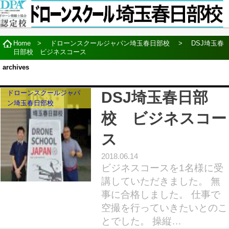
Home
>
ドローンスクールジャパン埼玉春日部校
>
DSJ埼玉春
日部校 ビジネスコース
ドローンスクールジャパ
DSJ埼玉春日部
ン埼玉春日部校
校 ビジネスコー
ス
2018.06.14
ビジネスコースを1名様に受
講していただきました。 無
事に合格しました。 仕事で
空撮を行っていきたいとのこ
とでした。 操縦…