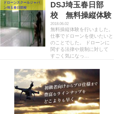
ドローンスクールジャパ
DSJ埼玉春日部
ン埼玉春日部校
校 無料操縦体験
2018.06.02
無料操縦体験を行いました。
仕事でドローンを使いたいと
のことでした。 ドローンに
関する法律や規制に対して
すごく気になっ…