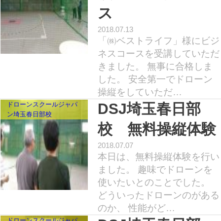
ス
2018.07.13
「㈱ベストライフ」様にビジ
ネスコースを受講していただ
きました。 無事に合格しま
した。 安全第一でドローン
操縦をしていただ…
ドローンスクールジャパ
DSJ埼玉春日部
ン埼玉春日部校
校 無料操縦体験
2018.07.07
本日は、無料操縦体験を行い
ました。 趣味でドローンを
使いたいとのことでした。
どういったドローンのがある
のか、 性能がど…
ドローンスクールジャパ