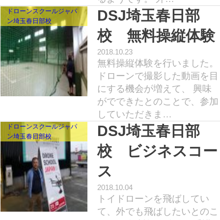
ドローンスクールジャパ
DSJ埼玉春日部
ン埼玉春日部校
校 無料操縦体験
2018.10.23
無料操縦体験を行いました。
ドローンで撮影した動画を目
にする機会が増えて、 興味
がでできたとのことで、参加
していただきま…
ドローンスクールジャパ
DSJ埼玉春日部
ン埼玉春日部校
校 ビジネスコー
ス
2018.10.04
トイドローンを飛ばしてい
て、外でも飛ばしたいとのこ