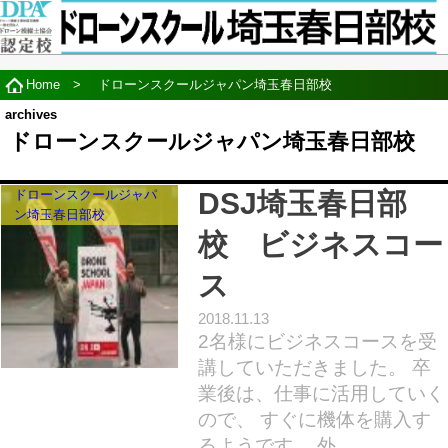
Home
>
ドローンスクールジャパン埼玉春日部校
ドローンスクールジャパン埼玉春日部校
ドローンスクールジャパ
DSJ埼玉春日部
ン埼玉春日部校
校 ビジネスコー
ス
2018.11.13
2名様にビジネスコースを受
講していただきました。 卒
業後は、仕事に活用していく
ので、 すぐに機体を購入す
るようです。 外…