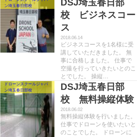
DSJ埼玉春日部
ン埼玉春日部校
校 ビジネスコー
ス
2018.06.14
ビジネスコースを1名様に受
講していただきました。 無
事に合格しました。 仕事で
空撮を行っていきたいとのこ
とでした。 操縦…
ドローンスクールジャパ
DSJ埼玉春日部
ン埼玉春日部校
校 無料操縦体験
2018.06.02
無料操縦体験を行いました。
仕事でドローンを使いたいと
のことでした。 ドローンに