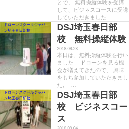
とで、 無料操縦体験を受講
して、ビジネスコースに受講
していただきました…
ドローンスクールジャパ
DSJ埼玉春日部
ン埼玉春日部校
校 無料操縦体験
2018.09.23
本日は、無料操縦体験を行い
ました。 ドローンを見る機
会が増えてきたので、 興味
をもち参加していただきまし
た。 …
ドローンスクールジャパ
DSJ埼玉春日部
ン埼玉春日部校
校 ビジネスコー
ス
2018.09.04