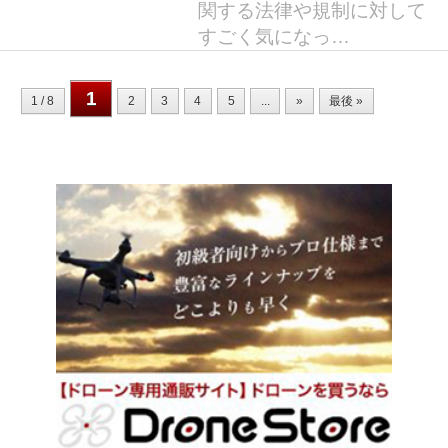
関する法律や規制に対して
すごく気になっ…
1
1 / 8
2
3
4
5
...
»
最後 »